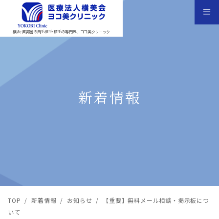
横浜･首都圏の自毛植毛･植毛の専門医、ヨコ美クリニック
新着情報
TOP
/
新着情報
/
お知らせ
/
【重要】無料メール相談・掲示板につ
いて