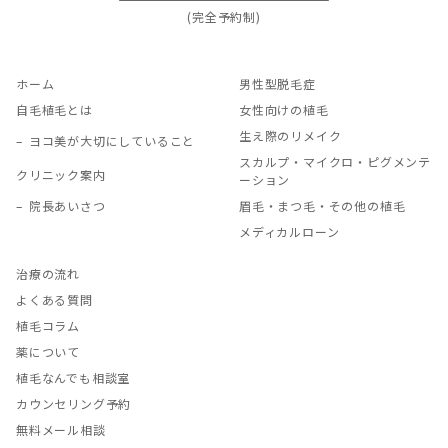
(完全予約制)
ホーム
男性型脱毛症
自毛植毛とは
女性向けの植毛
生え際のリメイク
ヨコ美が大切にしていること
スカルプ・マイクロ・ピグメンテ
クリニック案内
ーション
院長あいさつ
眉毛・まつ毛・その他の植毛
メディカルローン
治療の流れ
よくある質問
植毛コラム
薬について
植毛なんでも相談室
カウンセリング予約
無料メール相談