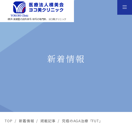
横浜･首都圏の自毛植毛･植毛の専門医、ヨコ美クリニック
新着情報
TOP
/
新着情報
/
掲載記事
/
究極のAGA治療「FUT」