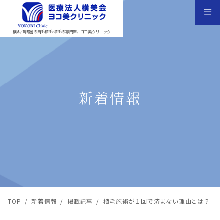
横浜･首都圏の自毛植毛･植毛の専門医、ヨコ美クリニック
新着情報
TOP
/
新着情報
/
掲載記事
/
植毛施術が１回で済まない理由とは？