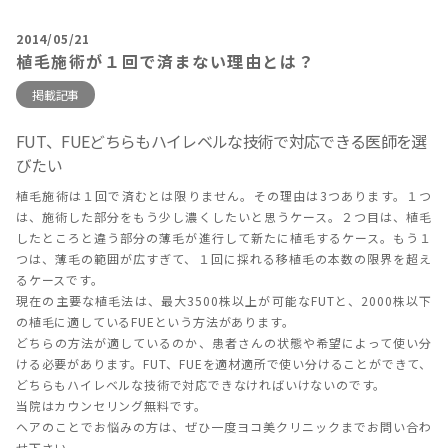
2014/05/21
植毛施術が１回で済まない理由とは？
掲載記事
FUT、FUEどちらもハイレベルな技術で対応できる医師を選
びたい
植毛施術は１回で済むとは限りません。その理由は3つあります。１つ
は、施術した部分をもう少し濃くしたいと思うケース。２つ目は、植毛
したところと違う部分の薄毛が進行して新たに植毛するケース。もう１
つは、薄毛の範囲が広すぎて、１回に採れる移植毛の本数の限界を超え
るケースです。
現在の主要な植毛法は、最大3500株以上が可能なFUTと、2000株以下
の植毛に適しているFUEという方法があります。
どちらの方法が適しているのか、患者さんの状態や希望によって使い分
ける必要があります。FUT、FUEを適材適所で使い分けることができて、
どちらもハイレベルな技術で対応できなければいけないのです。
当院はカウンセリング無料です。
ヘアのことでお悩みの方は、ぜひ一度ヨコ美クリニックまでお問い合わ
せ下さい。