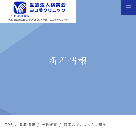
横浜･首都圏の自毛植毛･植毛の専門医、ヨコ美クリニック
新着情報
TOP
/
新着情報
/
掲載記事
/
患者の側に立った治療を