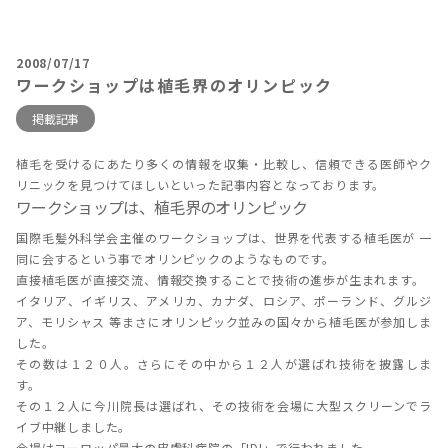
2008/07/17
ワークショップは植毛界のオリンピック
掲載記事
植毛を受けるにあたり多くの情報を収集・比較し、信頼できる医師やク
リニックを見つけてほしいといった記事内容となっております。
ワークショップは、植毛界のオリンピック
国際毛髪外科学会主催のワークショップは、世界を代表する植毛医が 一
同に会するという事でオリンピックのようなものです。
直接植毛医が直接交流、情報交換することで技術の進歩が生まれます。
イタリア、イギリス、アメリカ、カナダ、ロシア、ポーランド、グルジ
ア、モリシャス 等まさにオリンピック並みの国々から植毛医が参加しま
した。
その数は１２０人。さらにその中から１２人が選ばれ技術を披露しま
す。
その１２人に今川院長は選ばれ、その技術を会場に大型スクリーンでラ
イブ中継しました。
会場はヨーロッパ最大の皮膚科病院の「IDI」で行われました。