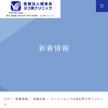
横浜･首都圏の自毛植毛･植毛の専門医、ヨコ美クリニック
新着情報
TOP
/
新着情報
/
掲載記事
/
ワークショップは植毛界のオリンピッ
ク