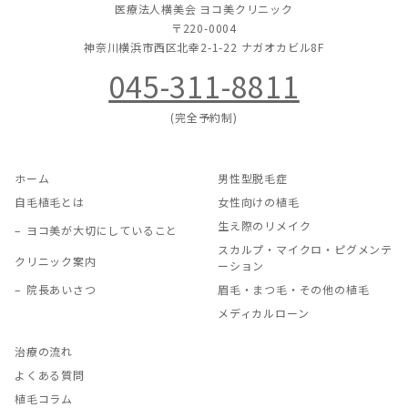
医療法人横美会 ヨコ美クリニック
〒220-0004
神奈川横浜市西区北幸2-1-22
ナガオカビル8F
045-311-8811
(完全予約制)
ホーム
男性型脱毛症
自毛植毛とは
女性向けの植毛
生え際のリメイク
ヨコ美が大切にしていること
スカルプ・マイクロ・ピグメンテ
クリニック案内
ーション
院長あいさつ
眉毛・まつ毛・その他の植毛
メディカルローン
治療の流れ
よくある質問
植毛コラム