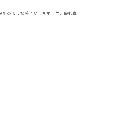
場所のような感じがしますし生え際も真
。