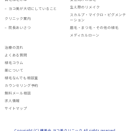
生え際のリメイク
ヨコ美が大切にしていること
スカルプ・マイクロ・ピグメンテ
クリニック案内
ーション
院長あいさつ
眉毛・まつ毛・その他の植毛
メディカルローン
治療の流れ
よくある質問
植毛コラム
薬について
植毛なんでも相談室
カウンセリング予約
無料メール相談
求人情報
サイトマップ
Copyright (C) 横美会 ヨコ美クリニック All rights reserved.