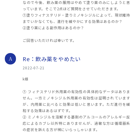
なので今後、飲み薬の服用はやめて塗り薬のみにしようと思
っています。そこで2点ほど質問をさせていただきます。
①塗りフィナステリド・塗りミノキシジルによって、現状維持
までいかなくても、進行を緩やかにする効果はあるのか？
②塗り薬による副作用はあるのか？
ご回答いただければ幸いです。
Re：飲み薬をやめたい
A
2022-07-21
k様
① フィナステリド外用薬の有効性の具体的なデータはありま
せん。一方ミノキシジル外用薬の有効性は証明されています
が、内用薬に比べると効果は低いと思います。ただ進行を緩
和する効果はあるはずです。
② ミノキシジルを溶解する基剤のアルコールのアレルギー反
応によるカブレ以外特にありませんが、過敏な方は循環器系
の症状を訴える方が稀にいらっしゃいます。