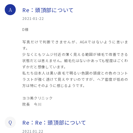
Re：頭頂部について
A
2021-01-22
D様
写真だけで判断できませんが、AGAではないように思いま
す。
少なくともツムジ付近の薄く見える範囲が植毛で改善できる
状態だとは思えません。細毛化はないかあっても程度はごくわ
ずかだと想像しています。
私たち日本人は黒い直毛で明るい色調の頭皮との色のコント
ラストが強く透けて見えやすいのですが、ヘア密度が低めの
方は特にそのように感じるようです。
ヨコ美クリニック
院長 今川
Re：Re：頭頂部について
Q
2021.01.22