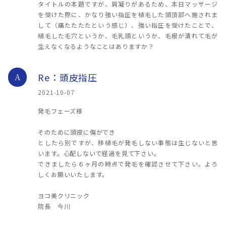
タイトルの本題ですが、肩凝りがあるため、本日マッサージ
を受けた際に、かなり強い指圧を植毛した頭頂部へ施されま
して（痛たたたたという感じ）、強い指圧を受けたことで、
植毛した毛穴というか、毛乳頭というか、毛根が潰れて毛が
生えなくなるようなことはありますか？
Re：頭皮指圧
A
2021-10-07
発毛フェーズ様
そのために頭皮に傷ができ
としたら別ですが、移植毛が発毛しない事態は生じないと思
います。心配しないで経過を見て下さい。
できましたら６ヶ月の時点で発毛を確認させて下さい。よろ
しくお願いいたします。
ヨコ美クリニック
院長 今川