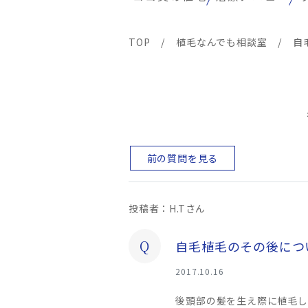
TOP
/
植毛なんでも相談室
/
自
前の質問を見る
投稿者：H.Tさん
Q
自毛植毛のその後につ
2017.10.16
後頭部の髪を生え際に植毛し