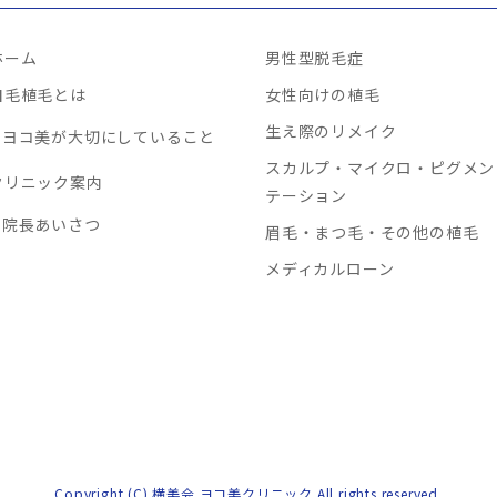
ホーム
男性型脱毛症
自毛植毛とは
女性向けの植毛
生え際のリメイク
ヨコ美が大切にしていること
スカルプ・マイクロ・ピグメン
クリニック案内
テーション
院長あいさつ
眉毛・まつ毛・その他の植毛
メディカルローン
Copyright (C) 横美会 ヨコ美クリニック All rights reserved.