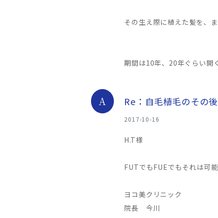
その生え際に植えた髪を、ま
期間は10年、20年ぐらい開
A
Re：自毛植毛のその
2017-10-16
H.T様
FUTでもFUEでもそれは
ヨコ美クリニック
院長 今川