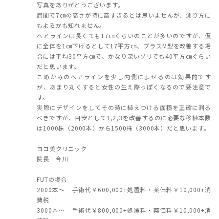
写真をありがとうございます。
眉間で7㎝の高さが特に高すぎるとは思いませんが、測り方に
もよるかも知れません。
ヘアラインは長くても17㎝くらいのことが多いのですが、仮
に全体を1㎝下げるとして17平方㎝、プラスM型を改善する場
合には平均30平方㎝で、かなり深いソリでも40平方㎝ぐらい
だと思います。
こめかみのヘアラインを少し内側によせるのは効果的です
が、あまり丸くすると女性の生え際っぽくなるので要注意で
す。
実際にデザインをしてその時に植えつける面積を正確に測る
べきですが、目安として1,2,3を改善するのに必要な移植本数
は1000株（2000本）から1500株（3000本）だと思います。
ヨコ美クリニック
院長 今川
FUTの場合
2000本～ 手術代￥600,000+処置料・薬価料￥10,000+消
費税
3000本～ 手術代￥800,000+処置料・薬価料￥10,000+消