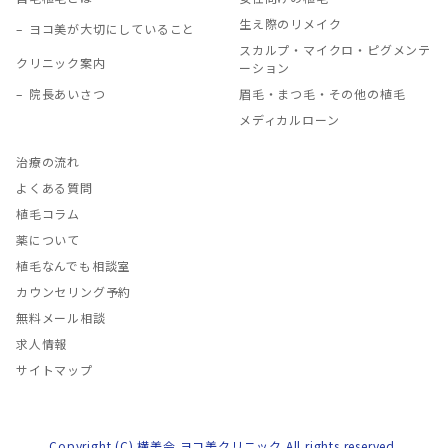
生え際のリメイク
ヨコ美が大切にしていること
スカルプ・マイクロ・ピグメンテ
クリニック案内
ーション
院長あいさつ
眉毛・まつ毛・その他の植毛
メディカルローン
治療の流れ
よくある質問
植毛コラム
薬について
植毛なんでも相談室
カウンセリング予約
無料メール相談
求人情報
サイトマップ
Copyright (C) 横美会 ヨコ美クリニック All rights reserved.