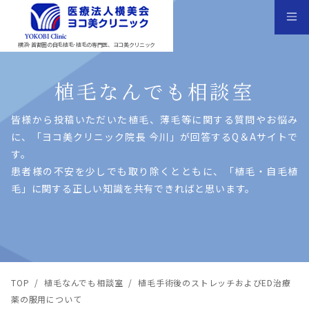
横浜･首都圏の自毛植毛･植毛の専門医、ヨコ美クリニック
植毛なんでも相談室
皆様から投稿いただいた植⽑、薄⽑等に関する質問やお悩み
に、「ヨコ美クリニック院⻑ 今川」が回答するQ＆Aサイトで
す。
患者様の不安を少しでも取り除くとともに、「植⽑・⾃⽑植
⽑」に関する正しい知識を共有できればと思います。
TOP
/
植毛なんでも相談室
/
植毛手術後のストレッチおよびED治療
薬の服用について