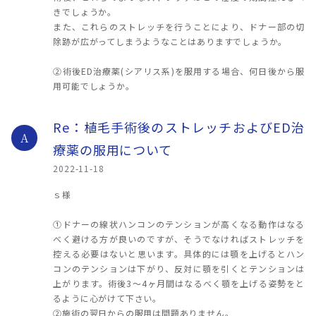
きでしょうか。
また、これらのストレッチを行うことにより、ドナー部の切
除跡が広がってしまうようなことはありますでしょうか。
②術後ED治療薬(シアリス系)を服用する場合、何日後から服
用可能でしょうか。
Re：植毛手術後のストレッチおよびED治
A
療薬の服用について
2022-11-18
ｓ様
①ドナーの線状ハンコンのテンションが高くなる動作はなる
べく避ける方が良いのですが、そうでなければストレッチを
控える必要はないと思います。具体的には顎を上げるとハン
コンのテンションは下がり、反対に顎を引くとテンションは
上がります。術後3～4ヶ月間はなるべく顎を上げる姿勢をと
るように心がけて下さい。
②施術の翌日からの服用は問題ありません。