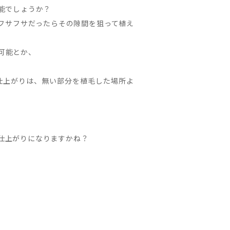
能でしょうか？
フサフサだったらその隙間を狙って植え
可能とか、
仕上がりは、無い部分を植毛した場所よ
仕上がりになりますかね？