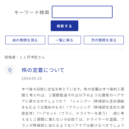
キーワード検索
検索する
前の質問を見る
一覧に戻る
次の質問を見る
投稿者：１１月予定さん
株の定着について
Q
2004.09.25
オペ後９日目に出社を考えています。株の定着はオペ後約２週
間と考えれば、２週間経過すれば以下のような通常のヘアケ
アに戻せるのでしょうか？ ?シャンプー（移植部も含め頭皮
をもむような強めのもの）?ブラッシング（移植部を含めた頭
皮全体）?ヘアセット（ブラシ、ドライヤーを使う） 逆に考
えると２週間に満たない９日目では、ドライヤーの温風、ブ
ラシが移植部に当たるようなヘアケアは避けるべきでしょう