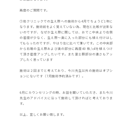
再度のご質問です。
①他クリニックでの生え際への施術から4月でちょうど1年に
なります。施術前をよく覚えていない為、現在と比較が出来な
いのですが、なぜか生え際に関しては、おでこ中央より右側
の密度が少なく、生え際～奥に入った部分にも植え付けはし
てもらったのですが、やはり左に比べて薄いです。この中央部
から右端の生え際および奥の部分に再度40 株/㎠を植えつけ
て頂き密度アップしたいです。また富士額部分の濃さもアッ
プしたく思っています
施術は２回までと考えており、今川先生以外の施術はオプシ
ョンにないです（7月施術予約済みです）。
6月にカウンセリングの時、お話を聞いていただき、また今川
先生のアドバイスに沿って施術して頂ければと考えておりま
す。
以上、宜しくお願い致します。