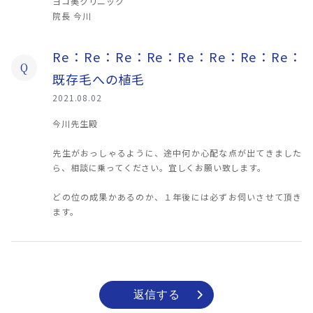
ヨコ美クリニック
院長 今川
Re：Re：Re：Re：Re：Re：Re：Re：
Q
既存毛への植毛
2021.08.02
今川先生殿
先生がおっしゃるように、途中何か心配な点が出てきました
ら、相談に乗ってください。宜しくお願い致します。
どの位の成果かあるのか、１年後には必ずお伺いさせて頂き
ます。
返信する