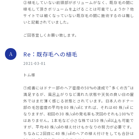
②植毛していない前頭部がボリュームがなく、既存毛の間に
植毛して頂きボリュームを上げることは可能でしょうか？他
サイトでは細くなっていない既存毛の間に施術するのは難し
いと記載されていました。
ご回答宜しくお願い致します。
Re：既存毛への植毛
A
2021-03-01
トム様
①成書にはドナー部のヘア密度の50%の達成で”多くの方”は
満足するが、風呂上がりなど濡れた状態や天気の良い日の屋
外ではまだ薄く感じる状態とされています。日本人のドナー
部の毛包密度の平均を80 株/㎠とすれば、それは40 株/㎠ に
なりますが、初回の30 株/㎠の発毛率も次回のそれも100%で
はありません。1本毛など小さな株では50 株/㎠以上も可能で
すが、平均40 株/㎠の植え付けもかなりの努力が必要です。
ちなみに2回目に40 株/㎠のヘアの植え付けをしても合計は