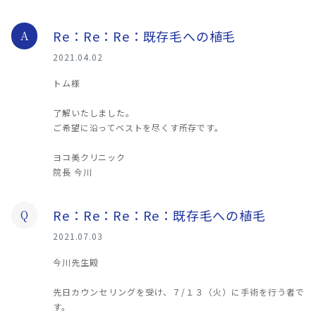
Re：Re：Re：既存毛への植毛
A
2021.04.02
トム様
了解いたしました。
ご希望に沿ってベストを尽くす所存です。
ヨコ美クリニック
院長 今川
Re：Re：Re：Re：既存毛への植毛
Q
2021.07.03
今川先生殿
先日カウンセリングを受け、７/１３（火）に手術を行う者で
す。