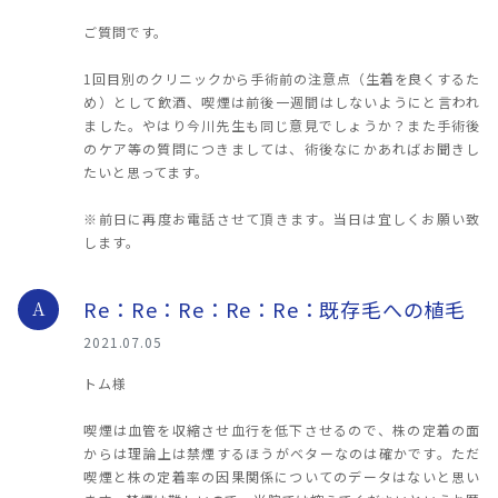
ご質問です。
1回目別のクリニックから手術前の注意点（生着を良くするた
め）として飲酒、喫煙は前後一週間はしないようにと言われ
ました。やはり今川先生も同じ意見でしょうか？また手術後
のケア等の質問につきましては、術後なにかあればお聞きし
たいと思ってます。
※前日に再度お電話させて頂きます。当日は宜しくお願い致
します。
Re：Re：Re：Re：Re：既存毛への植毛
A
2021.07.05
トム様
喫煙は血管を収縮させ血行を低下させるので、株の定着の面
からは理論上は禁煙するほうがベターなのは確かです。ただ
喫煙と株の定着率の因果関係についてのデータはないと思い