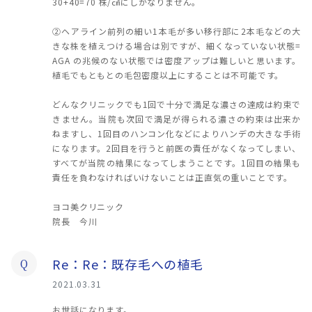
30+40=70 株/㎠にしかなりません。
②ヘアライン前列の細い1本毛が多い移行部に2本毛などの大
きな株を植えつける場合は別ですが、細くなっていない状態=
AGA の兆候のない状態では密度アップは難しいと思います。
植毛でもともとの毛包密度以上にすることは不可能です。
どんなクリニックでも1回で十分で満足な濃さの達成は約束で
きません。当院も次回で満足が得られる濃さの約束は出来か
ねますし、1回目のハンコン化などによりハンデの大きな手術
になります。2回目を行うと前医の責任がなくなってしまい、
すべてが当院の結果になってしまうことです。1回目の結果も
責任を負わなければいけないことは正直気の重いことです。
ヨコ美クリニック
院長 今川
Re：Re：既存毛への植毛
Q
2021.03.31
お世話になります。