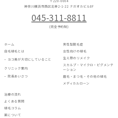
〒220-0004
神奈川横浜市西区北幸2-1-22
ナガオカビル8F
045-311-8811
(完全予約制)
ホーム
男性型脱毛症
自毛植毛とは
女性向けの植毛
生え際のリメイク
ヨコ美が大切にしていること
スカルプ・マイクロ・ピグメンテ
クリニック案内
ーション
院長あいさつ
眉毛・まつ毛・その他の植毛
メディカルローン
治療の流れ
よくある質問
植毛コラム
薬について