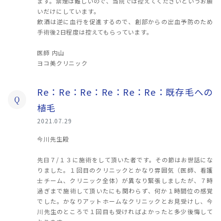
ます。禁煙は難しいので、当院では控えてくださいというお願
いだけにしています。
飲酒は逆に血行を促進するので、創部からの出血予防のため
手術後2日程度は控えてもらっています。
医師 内山
ヨコ美クリニック
Re：Re：Re：Re：Re：Re：既存毛への
Q
植毛
2021.07.29
今川先生殿
先日７/１３に施術をして頂いた者です。その節はお世話にな
りました。１回目のクリニックとかなり雰囲気（医師、看護
士チーム、クリニック全体）が異なり緊張しましたが、７時
過ぎまで施術して頂いたにも関わらず、何か１時間位の感覚
でした。かなりアットホームなクリニックとお見受けし、今
川先生のところで１回目も受ければよかったと多少後悔して