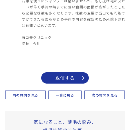
石鹸を使ったシャンプーは構いませんが、もし抜け毛のスピ
ードが早く手術の時までに薄い範囲の面積が広がったとした
ら必要な株数も多くなります。株数の変更は当日でも可能で
すができたらあらかじめ手術の内容を確認のため来院下され
ば有難いと思います。
ヨコ美クリニック
院長 今川
返信する
前の質問を見る
一覧に戻る
次の質問を見る
気になること、薄毛の悩み、
植毛技術のこと等、