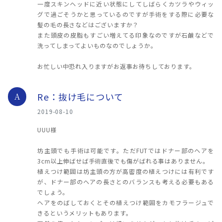
一度スキンヘッドに近い状態にしてしばらくカツラやウィッ
グで過ごそうかと思っているのですが手術をする際に必要な
髪の毛の長さなどはございますか？
また頭皮の皮脂もすごい増えてる印象なのですが石鹸などで
洗ってしまってよいものなのでしょうか。
お忙しい中恐れ入りますがお返事お待ちしております。
Re：抜け毛について
A
2019-08-10
UUU様
坊主頭でも手術は可能です。ただFUTではドナー部のヘアを
3cm以上伸ばせば手術直後でも傷がばれる事はありません。
植えつけ範囲は坊主頭の方が高密度の植えつけには有利です
が、ドナー部のヘアの長さとのバランスも考える必要もある
でしょう。
ヘアをのばしておくとその植えつけ範囲をカモフラージュで
きるというメリットもあります。