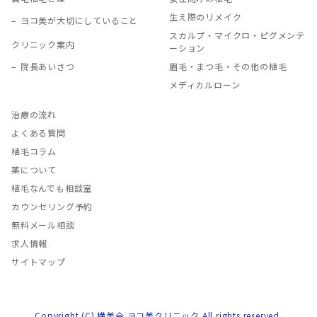
生え際のリメイク
ヨコ美が大切にしていること
スカルプ・マイクロ・ピグメンテ
クリニック案内
ーション
院長あいさつ
眉毛・まつ毛・その他の植毛
メディカルローン
治療の流れ
よくある質問
植毛コラム
薬について
植毛なんでも相談室
カウンセリング予約
無料メール相談
求人情報
サイトマップ
Copyright (C) 横美会 ヨコ美クリニック All rights reserved.