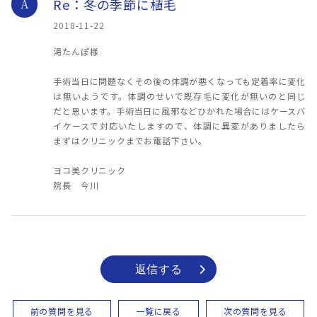
Re：冬の季節に植毛
A
2018-11-22
湯たんぽ様
手術当日に問題なくその後の体調が悪くなっても定着率に変化
は無いようです。体調のせいで既存毛に変化が無いのと同じ
だと思います。手術当日に風邪などひかれた場合にはケースバ
イケースで対応いたしますので、体調に異変がありましたら
まずはクリニックまでお電話下さい。
ヨコ美クリニック
院長 今川
返信する
前の質問を見る
一覧に戻る
次の質問を見る