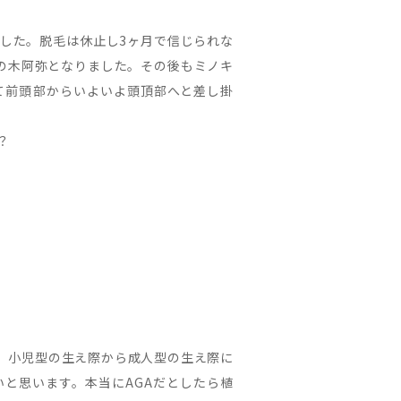
した。脱毛は休止し3ヶ月で信じられな
の木阿弥となりました。その後もミノキ
て前頭部からいよいよ頭頂部へと差し掛
？
。小児型の生え際から成人型の生え際に
いと思います。本当にAGAだとしたら植