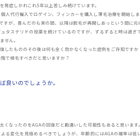
症を発症しかれこれ5年以上苦しみ続けています。
て個人代行輸入でロゲイン、フィンカーを購入し薄毛治療を開始しま
ですが、喜んだのも束の間、以降は脱毛が再開しあっという間に元
デュタステリドの投薬を続けているのですが、ずるずると時は過ぎ
ません。
復したもののその後は何も全く効かなくなった症例をご存知ですか
段階で植毛すべきだと思いますか？
れば良いのでしょうか。
太くなったのをAGAの回復だと勘違いした可能性もあると思います
による変化を見極めるべきでしょうが、年齢的にはAGAの確率は低