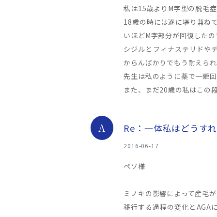
私は15歳よりM字型の脱毛
18歳の時には遂に堪り兼ね
いほどM字部分が回復したの
シジルとフィナステリドや
からんばかりでもう耐えられ
先生は私のように薬で一瞬回
また、まだ20歳の私はこの
A
Re：一体私はどうす
2016-06-17
ペソ様
ミノキの影響によって産毛が
移行する過程の変化とAGA