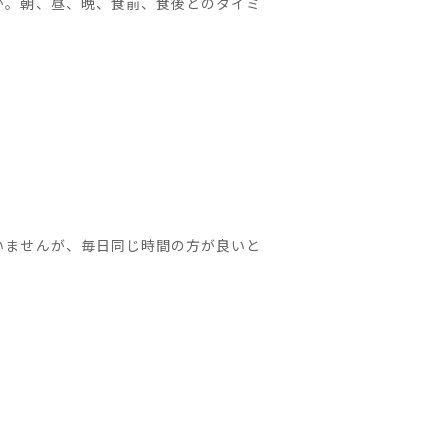
か。朝、昼、晩、食前、食後どのタイミ
いませんが、毎日同じ時間の方が良いと