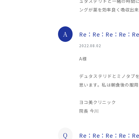
ュタステリドと一緒の時間
ングが薬を効率良く吸収出来
A
Re：Re：Re：Re：
2022.08.02
A様
デュタステリドとミノタブ
思います。私は朝食後の服用
ヨコ美クリニック
院長 今川
Q
Re：Re：Re：Re：