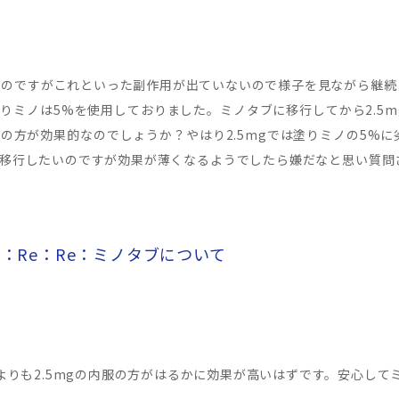
みたのですがこれといった副作用が出ていないので様子を見ながら継
りミノは5%を使用しておりました。ミノタブに移行してから2.5
の方が効果的なのでしょうか？やはり2.5mgでは塗りミノの5%
移行したいのですが効果が薄くなるようでしたら嫌だなと思い質問
Re：Re：Re：ミノタブについて
よりも2.5mgの内服の方がはるかに効果が高いはずです。安心して