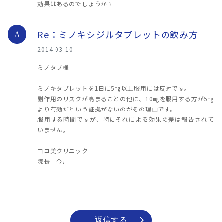
効果はあるのでしょうか？
Re：ミノキシジルタブレットの飲み方
A
2014-03-10
ミノタブ様
ミノキタブレットを1日に5㎎以上服用には反対です。
副作用のリスクが高まることの他に、10㎎を服用する方が5㎎
より有効だという証拠がないのがその理由です。
服用する時間ですが、特にそれによる効果の差は報告されて
いません。
ヨコ美クリニック
院長 今川
返信する