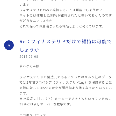
います
フィナステリドのみで維持することは可能でしょうか？
ネットには使用した98%が維持されたと書いてあったのです
がどうなんでしょうか
それで保ってお金溜まったら植毛しようと考えています。
Re：フィナステリドだけで維持は可能で
A
しょうか
2018-01-08
若ハゲくん様
フィナステリドの製造元であるアメリカのメルク社のデータ
では2年間プロペシア（フィナステリド1㎎）を服用すると生
え際に対しては5％のかたが服用前より薄くなったといってい
ます。
自社製品に甘い（？）メーカーでさえ5％といっているのに
98％とは少しオーバーな数字です。
ヨコ美クリニック