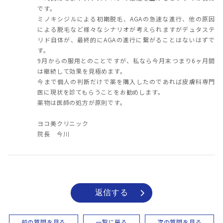
です。
ミノキシジルによる初期脱毛、AGAの急速な進行、他の原因
による脱毛など様々なシナリオが考えられますがデュタステ
リド自体が、最終的にAGAの進行に繋がることはないはずで
す。
9月からの服用とのことですが、私なら今月末つまり6ヶ月間
は継続して効果を見極めます。
今まで個人の判断だけで薬を購入したのであれば皮膚科専門
医に現状を診てもらうことをお勧めします。
薬物は医師の処方が原則です。
ヨコ美クリニック
院長 今川
返信する
前の質問を見る
一覧に戻る
次の質問を見る