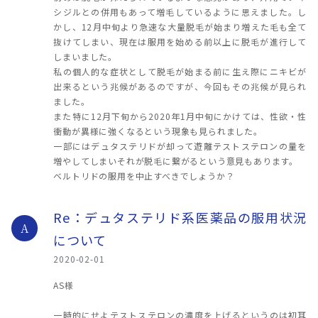
シジルとの併用もあって増毛しているように思えました。し
かし、12月中旬より急速な大量脱毛が始まり増えた毛も全て
抜けてしまい、現在は服用を始める前以上に脱毛が進行して
しまいました。
私の個人的な症状として脱毛が始まる前に生え際にニキビが
出来るという兆候があるのですが、今回もその兆候が見られ
ました。
また特に12月下旬から2020年1月中旬にかけては、性欲・性
衝動が異様に強くなるという現象も見られました。
一部にはデュタステリドが却って遊離テストステロンの量を
増やしてしまいそれが脱毛に繋がるという意見もあります。
ベルトリドの服用を中止すべきでしょうか？
Re：デュタステリド系医薬品の服用状況
A
について
2020-02-01
AS様
一時的にせよテストステロンの濃度を上げるというのは初耳