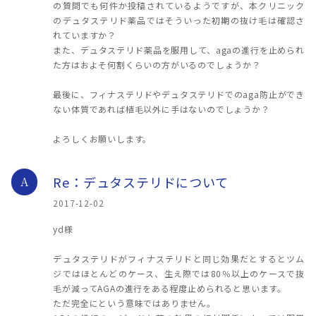
の質問でも何件か投稿されているようですが、本クリニック
のデュタステリド薬品ではそういった初期の抜け毛は確認さ
れていますか？
また、デュタステリド薬品を服用して、agaの進行を止められ
た方はおよそ何割くらいの方がいるのでしょうか？
最後に、フィナステリドやデュタステリドでのaga防止ができ
ない体質であれば植毛以外に手はないのでしょうか？
よろしくお願いします。
Re：デュタステリドについて
A
2017-12-02
yd様
デュタステリドがフィナステリドと同じ効果だとするとツム
ジではほとんどのケース、生え際では80％以上のケースで抜
毛が減ってAGAの進行をある程度止められると思います。
ただ完全にという意味ではありません。