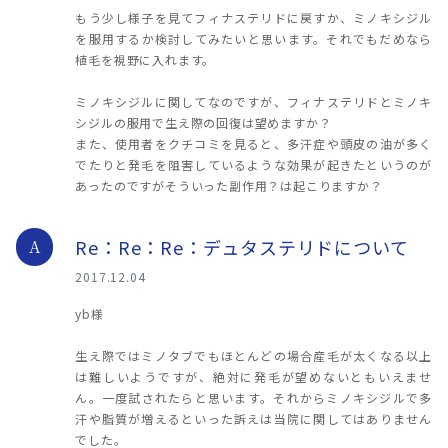
もう少し様子を見てフィナステリドに戻すか、ミノキシジル
を服用するか検討してみたいと思います。それでもだめなら
植毛を視野に入れます。
ミノキシジルに関してなのですが、フィナステリドとミノキ
シジルの服用で生え際の回復は望めますか？
また、使用者をクチコミを見ると、多汗症や頭皮の油が多く
でたりと発毛を阻害しているような効果が起きたというのが
あったのですがそういった副作用？は起こりますか？
Re：Re：Re：デュタステリドについて
A
2017.12.04
yb様
生え際ではミノタブでもほとんどの場合産毛が太くなる以上
は難しいようですが、絶対に発毛が望めないともいえませ
ん。一度試されたらと思います。それからミノキシジルで多
汗や脂質が増えるといった訴えは当院に関してはありません
でした。