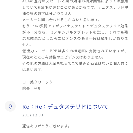
AGAの進行のスピードと薬の効果の相対関係によっては服用
していても薄毛が進むことがあるからです。デュタステリド単
独の％の数字は分かりません。
メーカーに問い合わせるしかないと思います。
もう1つの質問ですがフィナステリドとデュタステリドで効果
が不十分なら、ミノキシジルタブレットを試し、それでも残
念な結果だとしたらエピデンスのある手段は植毛しかありま
せん。
低出力レーザーPRPは多くの植毛医に支持されていますが、
現在のところ有効性のエピデンスはありません。
その他の方法は大金を払ってまで試みる価値はないと個人的に
は思います。
ヨコ美クリニック
院長 今川
Re：Re：デュタステリドについて
Q
2017.12.03
返信ありがとうございます。