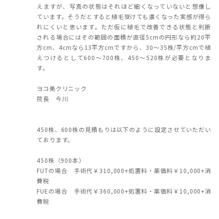
えますが、写真の状態はそれほど細くなっていないと想像し
ています。そうだとすると植毛受けても濃くなった実感が得ら
れにくいと思います。ただ仮に植毛で改善できる状態と判断
される場合にはその範囲の面積が直径5cmの円形なら約20平
方cm、4cmなら13平方cmですから、30～35株/平方cmで植
えつけるとして600～700株、450～520株が必要となりま
す。
ヨコ美クリニック
院長 今川
450株、600株の見積もりは以下のように設定させていただい
ております。
450株（900本）
FUTの場合 手術代￥310,000+処置料・薬価料￥10,000+消
費税
FUEの場合 手術代￥360,000+処置料・薬価料￥10,000+消
費税