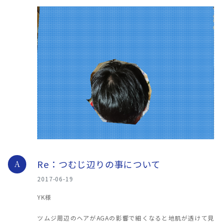
Re：つむじ辺りの事について
A
2017-06-19
YK様
ツムジ周辺のヘアがAGAの影響で細くなると地肌が透けて見