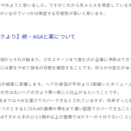
はやめようと思いました。ですがこれから先ＡＧＡを発症している
がいるのでいつかは発症する可能性が高いと思います。
クより】続・AGAと薬について
つ頃からそれが始まり、どのステージまで進むのか正確に予測はでき
るには薬をやめて抜毛の状態を確認することです。何らかの変化があ
の結果に影響します。ヘアの直径が平均より1割細いとボリューム
毛の方は太いヘアの方より薄い感じに仕上がるということです。
毛までは十分な濃さでカバーできるとされていますが、将来ずっと
、そうだとすると150㎠の面積の薄毛まで濃い密度でカバーできるこ
0㎠ですから手のひら1個半以上の面積ではドナーが十分でないこと