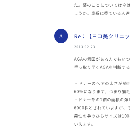
た。薬のことについては今
ょうか。家系に禿ている人達
A
Re：【ヨコ美クリニッ
2013-02-23
AGAの素因がある方でもい
手っ取り早くAGAを判断す
・ドナーのヘアの太さが植毛
60％になります。つまり猫
・ドナー部の2倍の面積の薄
6000株とされていますが
男性の手のひらサイズは10
いえます。