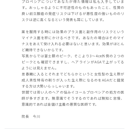
プロペシアについてあなたが得た情報は私も入手していま
す。おっしゃるように不可逆性のものもあったこと、性質の
良い前立腺癌の発症リスクは下げるが悪性度の強いもののリ
スクは逆に高くなるという発表も耳にしています。
薬を服用する時には効果のプラス面と副作用のリスクという
マイナス面を秤にかけるべきです。あなたの場合はそのマイ
ナスをあえて受け入れる必要はないと思います。効果がほとん
ど期待できないからです。
写真からでは富士額のピーク、そこより3～4㎝外側の２つの
ピークとも確認できますし、ヘアラインがAGAで上がってる
ようには見えません。
思春期に入るとそれまでどちらかというと女性型の生え際が
成人男性特有の剃りが入った生え際になるのをAGAだと錯覚
する方は大勢いらっしゃいます。
世間では若い人のヘアの悩みイコールプロペシアの処方の医
師が多すぎます。無意識でそうするのであれば無知と怠慢、
意識的であれば金儲け主義の悪質な医師です。
院長 今川