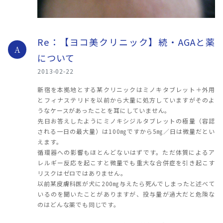
Re：【ヨコ美クリニック】続・AGAと薬
A
について
2013-02-22
新宿を本拠地とする某クリニックはミノキタブレット＋外用
とフィナステリドを以前から大量に処方していますがそのよ
うなケースがあったことを耳にしていません。
先日お答えしたようにミノキシジルタブレットの極量（容認
される一日の最大量）は100㎎ですから5㎎／日は微量だとい
えます。
循環器への影響もほとんどないはずです。ただ体質によるア
レルギー反応を起こすと微量でも重大な合併症を引き起こす
リスクはゼロではありません。
以前某皮膚科医が犬に200㎎与えたら死んでしまったと述べて
いるのを聞いたことがありますが、投与量が過大だと危険な
のはどんな薬でも同じです。