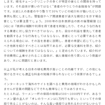
します。植毛チェーンクリニックの多くが特定の彼らとの関係を持って
います。それ自体が悪いのではなく”患者のやりとりの金銭授与”が問題
です。以前1人の患者のやり取りで30％ていどの紹介料が動いたという
事例も耳にしました。理髪店やヘア関連業者が過大な親切さを示す場合
客としては要注意でしょう。2000年の日本医師会の医の倫理綱領 (1)
(4)には『医師は報酬や利得を得て患者を斡旋したり、そのような行為を
する業者に対し協力すべきではない。また、自分の利益を優先して患者
を勧誘するような行為をしてはならない。患者にとって必要であると考
えられる場合には、その旨を患者に説明し、患者の希望に応じてしかる
べき他医を紹介すべきことは当然であるが、必要な文書料を除き、紹介
についての報酬を求めてはならない。』と定められています。紹介料が
手術費用に上乗せされること自体が、個人情報の売り買いという側面が
あり、大いに問題だと思います。
以上が私が考える日本の植毛費用が高いことの内幕ですが、この他にも
受ける方々にも適正な料金の知識が得られないという背景があるでしょ
う。
インターネットで海外のサイトを調べると費用の相場がわかるかもしれ
ませんが言葉の問題などでそれも簡単なことではありません。
たとえれば、ラーメン一杯の値段の相場は500～1000円ですが、あるラ
ーメン屋の主人が「オレのラーメンは1万円でも安い」といってその値
段で売ることがないのは、そんな高い値段では売れるわけがないからで