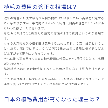
植毛の費用の適正な相場は？
欧米の場合カリスマ植毛医が例外的に1株10ドルという高額を設定する
こともありますが、平均的には4～5ドル/株（円高の現在では5～6ドル
といった感じ）だと思います。
ちなみにFUEでは1株あたり通常の方法の2倍の費用というのが相場で
す。
もちろん新規参入の植毛医は競争するためにそれより安く設定というこ
ともあり、海外ではそのような状況で1株あたりの費用は長期的にどん
どん下がって現在にいたっています。
それに比べ正直言って日本の植毛費用は外国に比べ2倍程度ととても高額
だと思います。
私達植毛医は円高の時代なるべく内外価格差をなくす努力をすべきで
す。
そうでなければ、結果に不安があるにしても海外で植毛をうけてそこで
英気を養ってもおつりがくるという事態にもなりかねません。
日本の植毛費用が高くなった理由は？