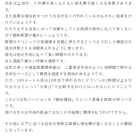
日本は土地代、人件費が高くもともと植毛費が高くなる背景がありま
す。
また高額な植毛針をつかう方法が広く行われているのもそれに拍車をか
けているようです。
ただそもそも日本にはヘア治療をしている医師が欧米に比べて多くない
ので競争原理が働きにくいようです。
新規のクリニックが低価格を武器に参入するというよりむしろ横並びの
談合体質さえも垣間見られるように思います。
植毛は他の手術に比べて長い時間がかかります。
また退屈で細かい作業の連続です。
日本の多くの美容医療関係者は、二重埋没手術のように短時間で終わる
手術をベースにして費用を設定する傾向があるようです。
ただ、100メートル走は10秒台で終わるのにマラソンは2時間以上もか
かるからといって”大変さ”で比較するわけにはいかないということで
す。
この2つは別バージョンの『競技種目』だという意識を医師が持つべき
です。
受ける方々は手術の経過ではなくその結果に費用を払うわけですから。
その他に以下に述べる日本の特殊な事情も植毛費が高くなることの要因
となっています。