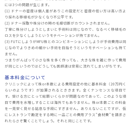
には3つの問題が生じます。
(1) ドナーの密度は個人差がありこの設定だと密度の低い方は高い方よ
り採れる移植毛が少なくなり不公平です。
(2) ドナー採取や株分けの時の毛根切断がカウントされません。
丁寧に株分けしようとしまいと手術料は同じなので、なるべく移植毛の
ロスを少なくしようというモチベーションが持てません。
(3) FUTにしようがMFU株とのコンビネーションにしようが手術費用は同
じなのでよりきめの細かい手術を目指そうというモチベーションも持て
ません。
つまりがんばって小さな株を多く作っても、大きな株を雑に作って費用
が同じというのではどうしても医師達は安易に流れてしまいがちです。
基本料金について
クリニックによって株or本数による費用設定の他に基本料金（20万円く
らいのようです）が加算されるとききます。全くナンセンスな項目で
す。受ける方にとって総額いくらかが問題なのであって、このような項
目で費用を水増しすることは海外でもありません。株or本数ごとの料金
を一見安く見せる姑息な手段にすぎません。ありえないことですが、仮
にレストランで勘定をする時に一品ごとの費用プラス”食材費”を請求さ
れたらさぞ驚くことでしょう。それと同じことです。