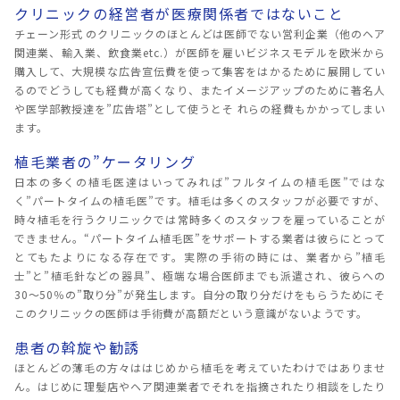
クリニックの経営者が医療関係者ではないこと
チェーン形式 のクリニックのほとんどは医師でない営利企業（他のヘア
関連業、輸入業、飲食業etc.）が医師を雇いビジネスモデルを欧米から
購入して、大規模な広告宣伝費を使って集客をはかるために展開してい
るのでどうしても経費が高くなり、またイメージアップのために著名人
や医学部教授達を”広告塔”として使うとそ れらの経費もかかってしまい
ます。
植毛業者の”ケータリング
日本の多くの植毛医達はいってみれば”フルタイムの植毛医”ではな
く”パートタイムの植毛医”です。植毛は多くのスタッフが必要ですが、
時々植毛を行うクリニックでは常時多くのスタッフを雇っていることが
できません。“パートタイム植毛医”をサポートする業者は彼らにとって
とてもたよりになる存在です。実際の手術の時には、業者から”植毛
士”と”植毛針などの器具”、極端な場合医師までも派遣され、彼らへの
30～50％の”取り分”が発生します。自分の取り分だけをもらうためにそ
このクリニックの医師は手術費が高額だという意識がないようです。
患者の斡旋や勧誘
ほとんどの薄毛の方々ははじめから植毛を考えていたわけではありませ
ん。はじめに理髪店やヘア関連業者でそれを指摘されたり相談をしたり