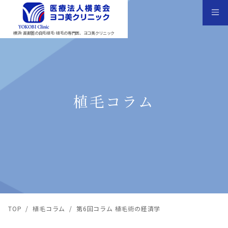
横浜･首都圏の自毛植毛･植毛の専門医、ヨコ美クリニック
植毛コラム
TOP
/
植毛コラム
/
第6回コラム 植毛術の経済学