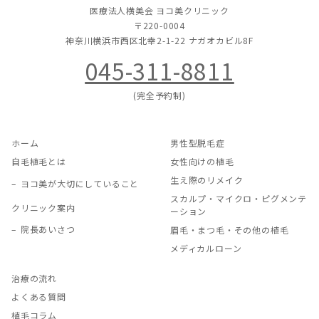
医療法人横美会 ヨコ美クリニック
〒220-0004
神奈川横浜市西区北幸2-1-22
ナガオカビル8F
045-311-8811
(完全予約制)
ホーム
男性型脱毛症
自毛植毛とは
女性向けの植毛
生え際のリメイク
ヨコ美が大切にしていること
スカルプ・マイクロ・ピグメンテ
クリニック案内
ーション
院長あいさつ
眉毛・まつ毛・その他の植毛
メディカルローン
治療の流れ
よくある質問
植毛コラム