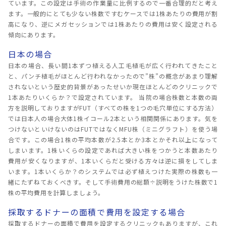
ています。この設定は手術の作業量に比例するので一番合理的だと考え
ます。一般的にとても少ない株数ですむケースでは1株あたりの費用が割
高になり、逆にメガセッションでは1株あたりの費用は安く設定される
傾向にあります。
日本の場合
日本の場合、長い間1本ずつ植える人工毛植毛が広く行われてきたこと
と、パンチ植毛がほとんど行われなかったので”株”の概念があまり理解
されないという歴史的背景があったせいか現在ほとんどのクリニックで
1本あたりいくらか？で設定されています。 当院の場合株数と本数の両
方を説明しておりますがFUT（すべての株を1つの毛穴単位にする方法）
では日本人の場合大体1株イコール2本という相関関係にあります。気を
つけないといけないのはFUTではなくMFU株（ミニグラフト）を使う場
合です。この場合1株の平均本数が2.5本とか3本とかそれ以上になって
しまいます。1株いくらの設定であれば大きい株をつかうと本数あたり
費用が安くなりますが、1本いくらだと受ける方々は逆に損をしてしま
います。1本いくらか？のシステムでは必ず植えつけた実際の株数も一
緒にたずねておくべきす。そして手術費用の総額÷説明をうけた株数で1
株の平均費用を計算しましょう。
採取するドナーの面積で費用を設定する場合
採取するドナーの面積で費用を設定するクリニックもありますが、これ