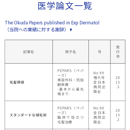
医学論文一覧
The Okuda Papers published in Exp Dermatol
（当院への業績に対する謝辞）
発
記事名
冊子名
号
行
年
PEPARS（ペパ
No.99
ーズ）
増大号
20
美容外科・抗加
毛髪移植
全日本
15
齢医療
病院出
.3
-基本から最先
版会
端まで-
PEPARS（ペパ
No.98
20
ーズ）
全日本
スタンダードな植毛術
15
臨床で役立つ
病院出
.2
毛髪治療
版会