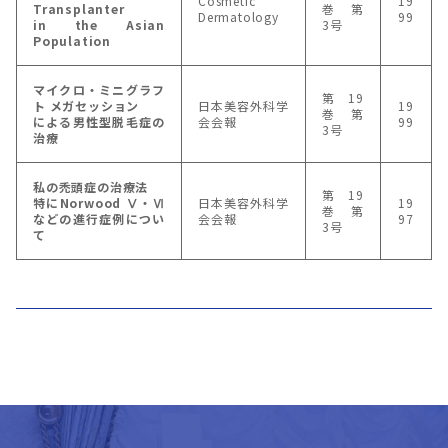
Cosmetic
19
Transplanter
巻 第
Dermatology
99
in the Asian
3号
Population
マイクロ・ミニグラフ
第19
ト メガセッション
日本美容外科学
19
巻 第
による男性型脱毛症の
会会報
99
3号
治療
私の禿頭症の治療法
第19
特にNorwood Ⅴ・Ⅵ
日本美容外科学
19
巻 第
などの進行症例につい
会会報
97
3号
て