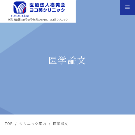
横浜･首都圏の自毛植毛･植毛の専門医、ヨコ美クリニック
医学論文
TOP
/
クリニック案内
/
医学論文