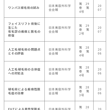
第29
日本美容外科学
20
ワンパス植毛術の試み
巻 第
会会報
07
4号
フェイスリフト術後に
第29
生じた
日本美容外科学
20
巻 第
有毛部の瘢痕と脱毛の
会会報
07
2号
修復
第28
人工毛植毛術の問題点
日本美容外科学
20
巻 第
とその評価
会会報
06
4号
第28
人工毛植毛術の合併症
日本美容外科学
20
巻 第
への対処法
会会報
06
4号
第28
植毛術による瘢痕性脱
日本美容外科学
20
巻 第
毛症の治療
会会報
06
3号
第28
FUTによる男性型脱毛
日本美容外科学
20