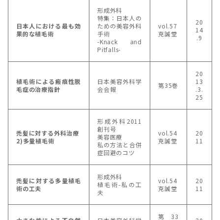
形成外科
特集：日本人の
20
日本人における最も効
ための美容外科
vol.57
14
果的な植毛術
手術
克誠堂
.9
-Knack and
Pitfalls-
20
植毛術による瘢痕性脱
日本美容外科学
13
第35巻
毛症の治療指針
会会報
.3.
25
形成外科2011
創刊号
禿髪に対する外科治療
vol.54
20
美容医療
2)多量植毛術
克誠堂
11
私の方法と合併
症回避のコツ
形成外科
禿髪に対する多量植毛
vol.54
20
植毛術-私の工
術の工夫
克誠堂
11
夫
第33