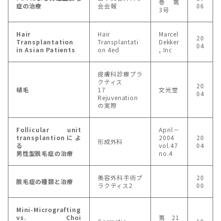
巻 第
症の治療
会会報
06
3号
Hair
Hair
Marcel
20
Transplantation
Transplantati
Dekker
04
in Asian Patients
on 4ed
, Inc
皮膚科診療プラ
クティス
20
植毛
17
文光堂
04
Rejuvenation
の実際
Follicular unit
April－
transplantionによ
2004
20
形成外科
る
vol.47
04
男性型脱毛症の治療
no.4
美容外科手術プ
20
脱毛症の種類と治療
ラクティス2
00
Mini-Micrografting
vs. Choi
第21