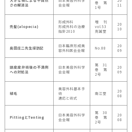
大きな株による不自然
日本美容外科学
20
巻 第
さの解消法
会会報
11
1号
形成外科
増刊
20
禿髪(alopecia)
形成外科の治療
vol.53
10
指針2010
克誠堂
日本臨床形成美
20
奥田庄二先生探訪記
No.88
容外科医会会報
09
第31
頭皮皮弁術後の不満例
日本美容外科学
20
巻 第
への対処法
会会報
09
2号
美容外科基本手
20
植毛
術
南江堂
08
適応と術式
第30
日本美容外科学
20
PittingとTenting
巻 第
会会報
08
2号