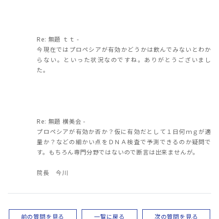
Re: 無題 ｔｔ -
今現在ではプロペシアが有効かどうかは飲んでみないとわか
らない。といった状況なのですね。ありがとうございまし
た。
Re: 無題 横美会 -
プロペシアが有効か否か？仮に有効だとして１日何ｍｇが適
量か？などの細かい点をＤＮＡ検査で予測できるのか疑問で
す。もちろん専門分野ではないので断言は出来ませんが。
院長 今川
前の質問を見る
一覧に戻る
次の質問を見る