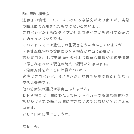
Re: 無題 横美会 -
遺伝子の情報についてはいろいろな論文がありますが、実際
の臨床面で応用されたものはないと思います。
プロペシアが有効なタイプか無効なタイプかを鑑別する研究
も始まったばかりです。
このアドレスでは遺伝子の重要さをうんぬんしていますが
・男性型脱毛症の診断にＤＮＡ検査が本当に必要か？
高い費用を出して家族歴や視診より貴重な情報が遺伝子情報
で得られるのかは現在の時点で疑問だと思います。
・治療方針を立てるには役立つのか？
実際はプロペシア、ミノキシジル以外で証拠のある有効な治
療法は皆無です。
他の治療法の選択は事実上ありません。
ＤＮＡ検査は一生にわたって月３～４万円の高額な薬物料を
払い続ける為の舞台装置にすぎないのではないか？とさえ思
います。
少し辛口の批評でしょうか。
院長 今川