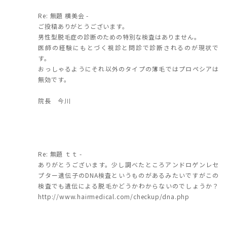
Re: 無題 横美会 -
ご投稿ありがとうございます。
男性型脱毛症の診断のための特別な検査はありません。
医師の経験にもとづく視診と問診で診断されるのが現状で
す。
おっしゃるようにそれ以外のタイプの薄毛ではプロペシアは
無効です。
院長 今川
Re: 無題 ｔｔ -
ありがとうございます。少し調べたところアンドロゲンレセ
プター遺伝子のDNA検査というものがあるみたいですがこの
検査でも遺伝による脱毛かどうかわからないのでしょうか？
http://www.hairmedical.com/checkup/dna.php