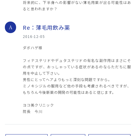
将来的に、下半身への影響がない薄毛用薬が出る可能性はあ
ると思われますか？
Re：薄毛用飲み薬
A
2016-12-05
ダボハゲ様
フィナステリドやデュタステリドの有名な副作用はまさにそ
の点ですが、おっしゃっている症状があるのならただちに服
用を中止して下さい。
男性にとってヘアよりもっと深刻な問題ですから。
ミノキシジルの服用など他の手段も考慮されるべきですが、
もちろん今後新薬の開発の可能性はあると信じます。
ヨコ美クリニック
院長 今川