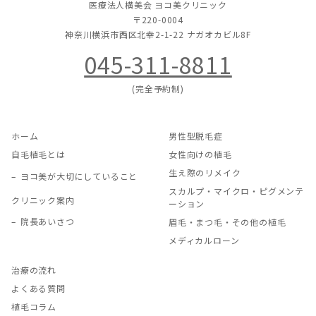
医療法人横美会 ヨコ美クリニック
〒220-0004
神奈川横浜市西区北幸2-1-22
ナガオカビル8F
045-311-8811
(完全予約制)
ホーム
男性型脱毛症
自毛植毛とは
女性向けの植毛
生え際のリメイク
ヨコ美が大切にしていること
スカルプ・マイクロ・ピグメンテ
クリニック案内
ーション
院長あいさつ
眉毛・まつ毛・その他の植毛
メディカルローン
治療の流れ
よくある質問
植毛コラム