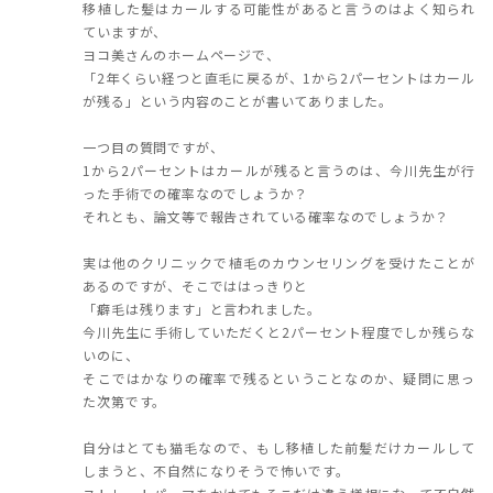
移植した髪はカールする可能性があると言うのはよく知られ
ていますが、
ヨコ美さんのホームページで、
「2年くらい経つと直毛に戻るが、1から2パーセントはカール
が残る」という内容のことが書いてありました。
一つ目の質問ですが、
1から2パーセントはカールが残ると言うのは、今川先生が行
った手術での確率なのでしょうか？
それとも、論文等で報告されている確率なのでしょうか？
実は他のクリニックで植毛のカウンセリングを受けたことが
あるのですが、そこでははっきりと
「癖毛は残ります」と言われました。
今川先生に手術していただくと2パーセント程度でしか残らな
いのに、
そこではかなりの確率で残るということなのか、疑問に思っ
た次第です。
自分はとても猫毛なので、もし移植した前髪だけカールして
しまうと、不自然になりそうで怖いです。