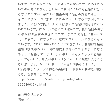
います。ただ治らないカールが残るのも確かです。この点につ
いての報告が少なく、したがって原因についても正確には分か
らないのですが、某医師は施術の時に毛包の表面のキューテ
ィクルにダメージが加わったためにカールすると説明してい
ました。いびつな円形（たとえば黒人の毛包は楕円形だとい
われています）にカールが強いのは確かです。私は毛根の深さ
と移植部の皮膚の深さのミスマッチのため毛根が曲がって
（Ｊの字のようになるという意味です）カールになると考え
ています。これは100％防ぐことはできません。側頭部や瘢痕
組織は後頭部のドナー部の頭皮より薄いのでそのようになり
やすいと想像しています。また植えつけもスタッフの経験に
よってもかわり、新人が植えつけるとカールの頻度は大きくな
ると思います。カールはドナーの太さと関係ありません。
以前執筆したブログの植毛の失敗8回「ちぢれた移植毛が気に
なる」を参考にして下さい。
https://ameblo.jp/shokumou-yokobi/entry-
11651663541.html
ヨコ美クリニック
院長 今川