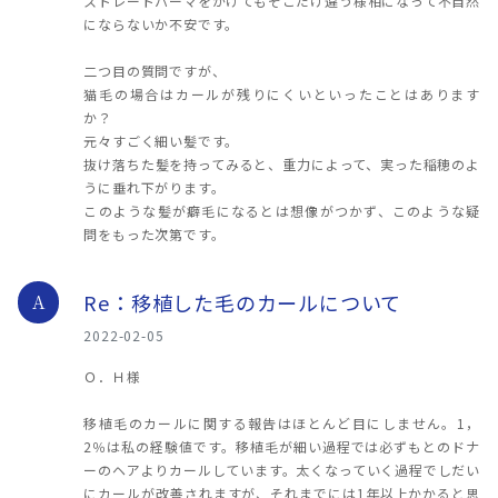
ストレートパーマをかけてもそこだけ違う様相になって不自然
にならないか不安です。
二つ目の質問ですが、
猫毛の場合はカールが残りにくいといったことはあります
か？
元々すごく細い髪です。
抜け落ちた髪を持ってみると、重力によって、実った稲穂のよ
うに垂れ下がります。
このような髪が癖毛になるとは想像がつかず、このような疑
問をもった次第です。
Re：移植した毛のカールについて
A
2022-02-05
Ｏ．Ｈ様
移植毛のカールに関する報告はほとんど目にしません。1，
2％は私の経験値です。移植毛が細い過程では必ずもとのドナ
ーのヘアよりカールしています。太くなっていく過程でしだい
にカールが改善されますが、それまでには1年以上かかると思