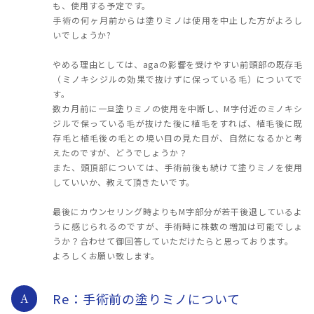
も、使用する予定です。
手術の何ヶ月前からは塗りミノは使用を中止した方がよろし
いでしょうか?
やめる理由としては、agaの影響を受けやすい前頭部の既存毛
（ミノキシジルの効果で抜けずに保っている毛）についてで
す。
数カ月前に一旦塗りミノの使用を中断し、M字付近のミノキシ
ジルで保っている毛が抜けた後に植毛をすれば、植毛後に既
存毛と植毛後の毛との境い目の見た目が、自然になるかと考
えたのですが、どうでしょうか？
また、頭頂部については、手術前後も続けて塗りミノを使用
していいか、教えて頂きたいです。
最後にカウンセリング時よりもM字部分が若干後退しているよ
うに感じられるのですが、手術時に株数の増加は可能でしょ
うか？合わせて御回答していただけたらと思っております。
よろしくお願い致します。
Re：手術前の塗りミノについて
A