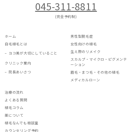
045-311-8811
(完全予約制)
ホーム
男性型脱毛症
自毛植毛とは
女性向けの植毛
生え際のリメイク
ヨコ美が大切にしていること
スカルプ・マイクロ・ピグメンテ
クリニック案内
ーション
院長あいさつ
眉毛・まつ毛・その他の植毛
メディカルローン
治療の流れ
よくある質問
植毛コラム
薬について
植毛なんでも相談室
カウンセリング予約