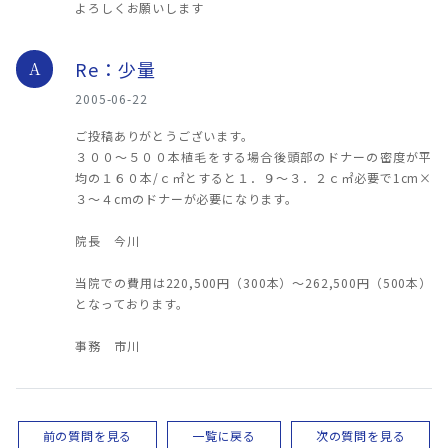
よろしくお願いします
Re：少量
A
2005-06-22
ご投稿ありがとうございます。
３００～５００本植毛をする場合後頭部のドナーの密度が平
均の１６０本/ｃ㎡とすると１．９～３．２ｃ㎡必要で1cm×
３～４cmのドナーが必要になります。
院長 今川
当院での費用は220,500円（300本）～262,500円（500本）
となっております。
事務 市川
前の質問を見る
一覧に戻る
次の質問を見る