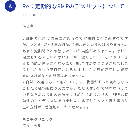
Re：定期的なSMPのデメリットについて
A
2018-08-23
ふじ様
1.SMPの色素は次第にさめるので定期的にくり返すのです
が、たとえば2～5年の間隔が1年おきというのはありえます。
あまり短期間だと改善したという実感がありません。それと
何度もお答えしたと思いますが、濃くしたい一心でやりすぎ
ると色調が青っぽくなったり地肌全体が塗りつぶされてしま
うとしたら少々不自然かと思います。ただ局所麻酔とか既存
毛の抜け毛などの問題はありません。
2.自然に改善することもありえます。状態がずっと変わらない
としたら植毛もありえますが、ただ現在SMPで納得なさって
いるならあまり他の方法をすすめたくありません。PRPも有
効性のエビデンスはありません。診てもらった大阪大学の先
生の方針が一番適切だったと思います。
ヨコ美クリニック
院長 今川