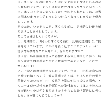
す。薄くなったのに気づいた時にすぐ施術を受けられるのな
ら良いのですが、そちらは現在数か月待ちがザラということ
で、薄くなったのに気づいてから予約を入れたのでは、相当
期間薄いままで生活しないといけなくなってしまうのを懸念
しています。
そのため、いっそのこそ、薄くなる前に、定期的にSMPを繰
り返すことを検討しています。
そこでお聞きしたいのですが、
１．定期的に、明らかに薄くなる前に、比較的短期間（1年間
隔を考えています）にSMPを繰り返すことのデメリットは、
経済的時間的なこと以外では、何かありますか？
例えば、局所麻酔剤注入の影響による休止期移行に伴う一時
的又は永久的な脱毛が生じる危険性が高まるなど（これが一
番心配です）
２．上記とは直接関係ないのですが、今後、円形脱毛自体の
治癒を目指すべく（一番の理想を言えば、やはり自分の髪を
回復させたいので）PRP療法等を別に他院で受ける場合、ア
ルコール成分以外で施術部位への塗付あるいは注入を控えた
方が良いものは何かありますか？それともSMP部分には何も
しない方が身のためでしょうか？