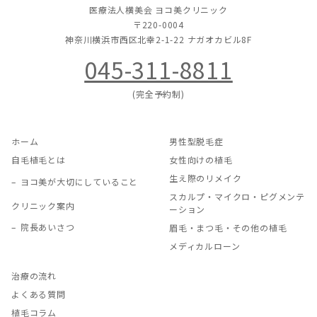
医療法人横美会 ヨコ美クリニック
〒220-0004
神奈川横浜市西区北幸2-1-22
ナガオカビル8F
045-311-8811
(完全予約制)
ホーム
男性型脱毛症
自毛植毛とは
女性向けの植毛
生え際のリメイク
ヨコ美が大切にしていること
スカルプ・マイクロ・ピグメンテ
クリニック案内
ーション
院長あいさつ
眉毛・まつ毛・その他の植毛
メディカルローン
治療の流れ
よくある質問
植毛コラム