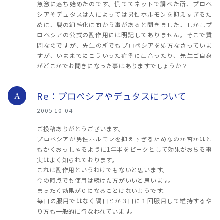
急激に落ち始めたのです。慌ててネットで調べた所、プロペ
シアやデュタスは人によっては男性ホルモンを抑えすぎるた
めに、髪の細毛化に向かう事があると聞きました。しかしプ
ロペシアの公式の副作用には明記してありません。そこで質
問なのですが、先生の所でもプロペシアを処方なさっていま
すが、いままでにこういった症例に出合ったり、先生ご自身
がどこかでお聞きになった事はありますでしょうか？
Re：プロペシアやデュタスについて
A
2005-10-04
ご投稿ありがとうございます。
プロペシアが男性ホルモンを抑えすぎるためなのか否かはと
もかくおっしゃるように1年半をピークとして効果がおちる事
実はよく知られております。
これは副作用というわけでもないと思います。
今の時点でも使用は続けた方がいいと思います。
まったく効果が０になることはないようです。
毎日の服用ではなく隔日とか３日に１回服用して維持するや
り方も一般的に行なわれています。