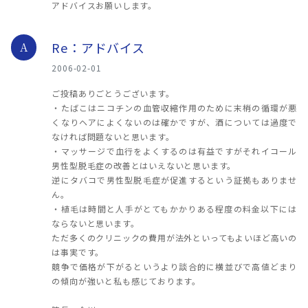
アドバイスお願いします。
Re：アドバイス
A
2006-02-01
ご投稿ありごとうございます。
・たばこはニコチンの血管収縮作用のために末梢の循環が悪
くなりヘアによくないのは確かですが、酒については過度で
なければ問題ないと思います。
・マッサージで血行をよくするのは有益ですがそれイコール
男性型脱毛症の改善とはいえないと思います。
逆にタバコで男性型脱毛症が促進するという証拠もありませ
ん。
・植毛は時間と人手がとてもかかりある程度の料金以下には
ならないと思います。
ただ多くのクリニックの費用が法外といってもよいほど高いの
は事実です。
競争で価格が下がるというより談合的に横並びで高値どまり
の傾向が強いと私も感じております。